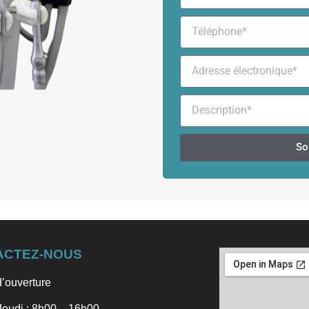
So
ACTEZ-NOUS
’ouverture
Jeudi : 8h00 – 16h00