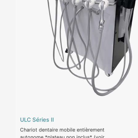
ULC Séries II
Chariot dentaire mobile entièrement
autonome *plateau non inclus* (voir