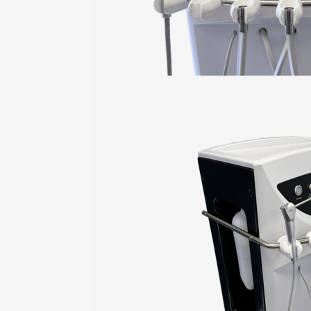
ULC Séries II
Chariot dentaire mobile entièremen
autonome *plateau non inclus* (voi